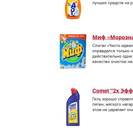
лучших средств на р
Миф «Морозна
Слоган «Чисто идеал
оправдался только 
действительно одна 
качество очистки не
Comet "2x Эфф
Гель хорошо справл
пятен, мягкого нага
этом не царапает о