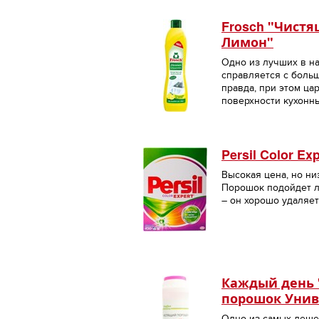
Frosch "Чист
Лимон"
Одно из лучших в н
справляется с боль
правда, при этом ца
поверхности кухонн
Persil Color Exp
Высокая цена, но низ
Порошок подойдет 
– он хорошо удаляет
Каждый день
порошок Унив
Одно из самых деше