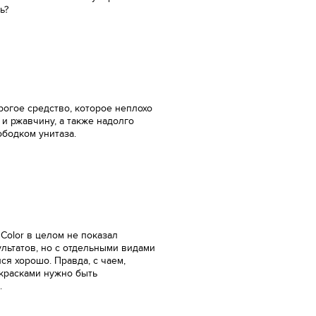
ь?
рогое средство, которое неплохо
 и ржавчину, а также надолго
ободком унитаза.
Color в целом не показал
льтатов, но с отдельными видами
ся хорошо. Правда, с чаем,
 красками нужно быть
.