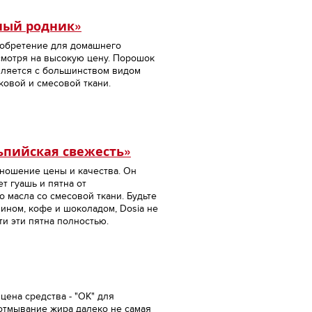
рный родник»
обретение для домашнего
смотря на высокую цену. Порошок
вляется с большинством видом
ковой и смесовой ткани.
ьпийская свежесть»
ношение цены и качества. Он
т гуашь и пятна от
 масла со смесовой ткани. Будьте
ином, кофе и шоколадом, Dosia не
и эти пятна полностью.
цена средства - "ОК" для
 отмывание жира далеко не самая