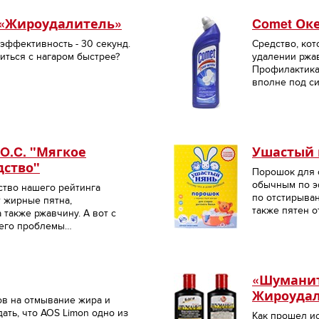
s «Жироудалитель»
Comet Ок
 эффективность - 30 секунд.
Средство, кот
виться с нагаром быстрее?
удалении ржав
Профилактика 
вполне под си
O.C. "Мягкое
Ушастый 
дство"
Порошок для с
обычным по э
ство нашего рейтинга
по отстирыва
 жирные пятна,
также пятен о
 также ржавчину. А вот с
него проблемы…
«Шуманит
Жироудал
ов на отмывание жира и
ать, что AOS Limon одно из
Как прошел и