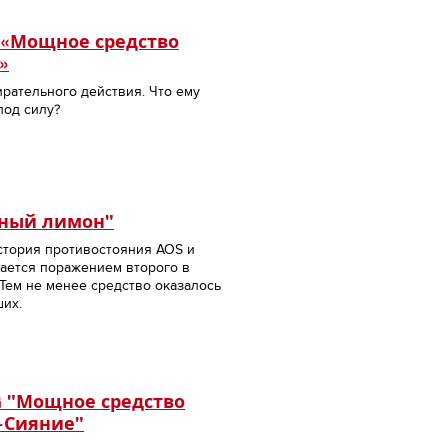
ng «Мощное средство
»
рательного действия. Что ему
под силу?
чный лимон"
стория противостояния AOS и
вается поражением второго в
 Тем не менее средство оказалось
ших.
NG "Мощное средство
+Сияние"