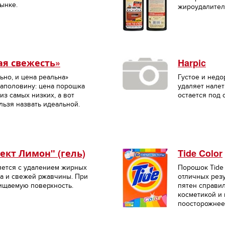
ынке.
жироудалител
я свежесть»
Harpic
ьно, и цена реальна»
Густое и недо
наполовину: цена порошка
удаляет налет
из самых низких, а вот
остается под 
льзя назвать идеальной.
ект Лимон" (гель)
Tide Color
яется с удалением жирных
Порошок Tide 
ра и свежей ржавчины. При
отличных резу
чищаемую поверхность.
пятен справил
косметикой и
поосторожнее