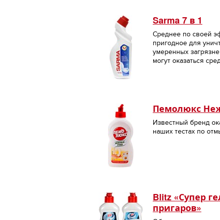
Sarma 7 в 1
Среднее по своей э
пригодное для унич
умеренных загрязне
могут оказаться сред
Пемолюкс Не
Известный бренд ок
наших тестах по отм
Blitz «Супер г
пригаров»