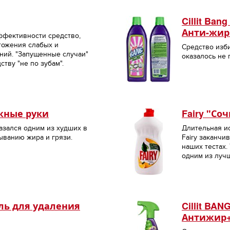
Cillit Ba
Анти-жир
ффективности средство,
тожения слабых и
Средство изби
ний. "Запущенные случаи"
оказалось не 
ству "не по зубам".
жные руки
Fairy "Со
азался одним из худших в
Длительная и
ыванию жира и грязи.
Fairy заканчи
наших тестах.
одним из луч
ель для удаления
Cillit BA
Антижир