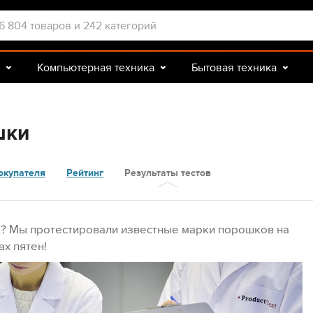
Компьютерная техника
Бытовая техника
Досуг и подарки
Зоотовары
шки
окупателя
Рейтинг
Результаты тестов
? Мы протестировали известные марки порошков на
ах пятен!