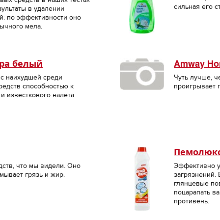
сильная его с
зультаты в удалении
й: по эффективности оно
ычного мела.
тра белый
Amway Hom
с наихудшей среди
Чуть лучше, ч
редств способностью к
проигрывает 
и известкового налета.
Пемолюкс
ств, что мы видели. Оно
Эффективно у
мывает грязь и жир.
загрязнений. 
глянцевые по
поцарапать ва
противень.