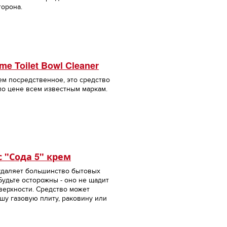
торона.
e Toilet Bowl Cleaner
ем посредственное, это средство
по цене всем известным маркам.
 "Сода 5" крем
даляет большинство бытовых
Будьте осторожны - оно не щадит
верхности. Средство может
шу газовую плиту, раковину или