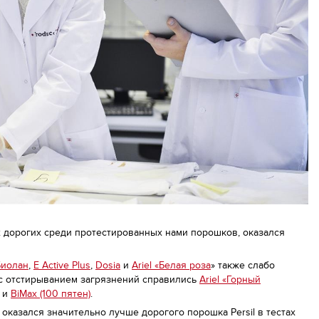
х дорогих среди протестированных нами порошков, оказался
Биолан
,
E Active Plus
,
Dosia
и
Ariel «Белая роза
» также слабо
 с отстирыванием загрязнений справились
Ariel «Горный
» и
BiMax (100 пятен)
.
 оказался значительно лучше дорогого порошка Persil в тестах