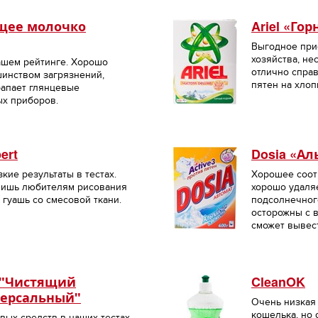
ящее молочко
Ariel «Го
Выгодное при
хозяйства, не
ашем рейтинге. Хорошо
отлично спра
шинством загрязнений,
пятен на хлоп
рапает глянцевые
ых приборов.
ert
Dosia «Ал
кие результаты в тестах.
Хорошее соот
лишь любителям рисования
хорошо удаляе
 гуашь со смесовой ткани.
подсолнечного
осторожны с в
сможет вывест
 "Чистящий
CleanOK
ерсальный"
Очень низкая 
кошелька, но
вых средств в наших тестах