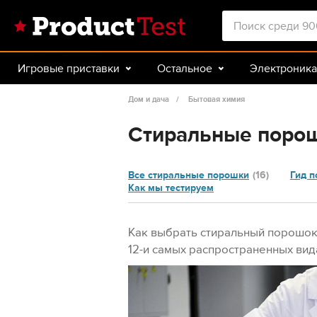
Игровые приставки
Остальное
Электроника
Красота и здоровье
Авто
Спорт и туризм
Дом и дача
Бытовая химия
Стиральные поро
Все стиральные порошки
(16)
Гид п
Как мы тестируем
Как выбрать стиральный порошок
12-и самых распространенных вид