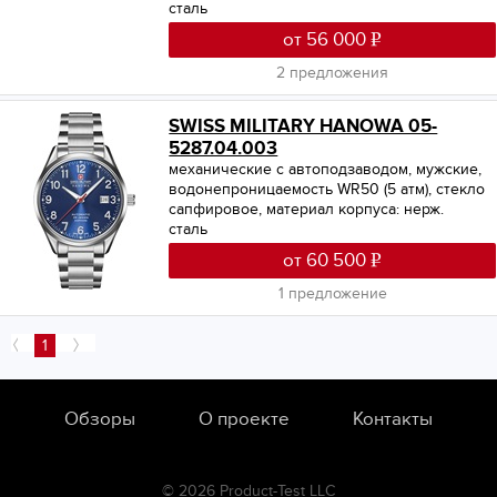
сталь
от 56 000
2 предложения
SWISS MILITARY HANOWA 05-
5287.04.003
механические с автоподзаводом, мужские,
водонепроницаемость WR50 (5 атм), стекло
сапфировое, материал корпуса: нерж.
сталь
от 60 500
1 предложение
1
Обзоры
О проекте
Контакты
© 2026 Product-Test LLC