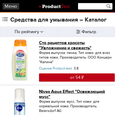
Меню
Средства для умывания – Каталог
По рейтингу
Фильтр
Сто рецептов красоты
"Увлажнение и свежесть"
Форма выпуска: пенка
,
Тип кожи: для всех
типов кожи
,
Производитель: ООО Концерн
"Калина"
Оценка Product-test:
3.8
от 54
Nivea Aqua Effect "Освежающий
мусс"
Форма выпуска: мусс
,
Тип кожи: для
нормальной кожи
,
Производитель:
Beiersdorf AG