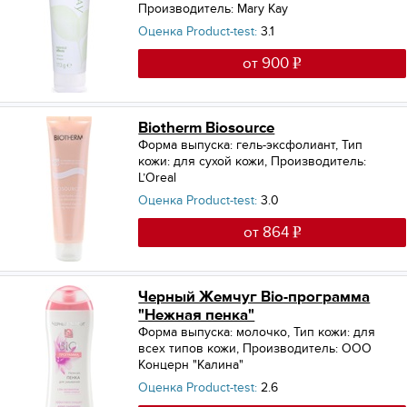
Производитель: Mary Kay
Оценка Product-test:
3.1
от 900
Biotherm Biosource
Форма выпуска: гель-эксфолиант
,
Тип
кожи: для сухой кожи
,
Производитель:
L’Oreal
Оценка Product-test:
3.0
от 864
Черный Жемчуг Bio-программа
"Нежная пенка"
Форма выпуска: молочко
,
Тип кожи: для
всех типов кожи
,
Производитель: ООО
Концерн "Калина"
Оценка Product-test:
2.6