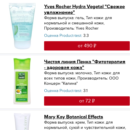
Yves Rocher Hydra Vegetal "Свежее
увлажнение"
Форма выпуска: гель
,
Тип кожи: для
нормальной и смешанной кожи
,
Производитель: Yves Rocher
Оценка Product-test:
3.3
от 490
Чистая линия Пенка "Фитотерапия
- здоровая кожа"
Форма выпуска: молочко
,
Тип кожи: для
всех типов кожи
,
Производитель: ООО
Концерн "Калина"
Оценка Product-test:
3.1
от 72
Mary Kay Botanical Effects
Форма выпуска: крем
,
Тип кожи: для
нормальной, сухой и чувствительной кожи
,