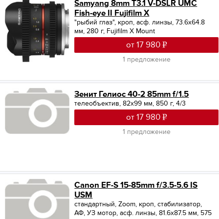
Samyang 8mm T3.1 V-DSLR UMC
Fish-eye II Fujifilm X
"рыбий глаз", кроп, асф. линзы, 73.6x64.8
мм, 280 г, Fujifilm X Mount
от 17 980
1 предложение
Зенит Гелиос 40-2 85mm f/1.5
телеобъектив, 82x99 мм, 850 г, 4/3
от 17 980
1 предложение
Canon EF-S 15-85mm f/3.5-5.6 IS
USM
стандартный, Zoom, кроп, стабилизатор,
АФ, УЗ мотор, асф. линзы, 81.6x87.5 мм, 575