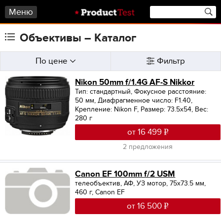
Меню
Объективы – Каталог
По цене
Фильтр
Nikon 50mm f/1.4G AF-S Nikkor
Тип: стандартный
,
Фокусное расстояние:
50 мм
,
Диафрагменное число: F1.40
,
Крепление: Nikon F
,
Размер: 73.5x54
,
Вес:
280 г
от 16 499
2 предложения
Canon EF 100mm f/2 USM
телеобъектив, АФ, УЗ мотор, 75x73.5 мм,
460 г, Canon EF
от 16 500