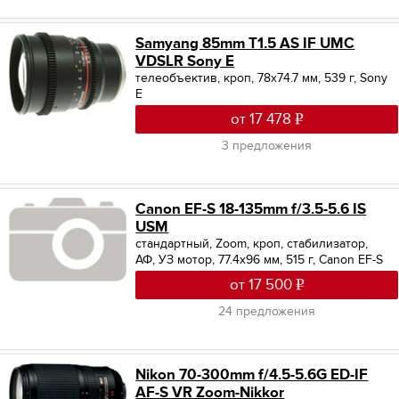
Samyang 85mm T1.5 AS IF UMC
VDSLR Sony E
телеобъектив, кроп, 78x74.7 мм, 539 г, Sony
E
от 17 478
3 предложения
Canon EF-S 18-135mm f/3.5-5.6 IS
USM
стандартный, Zoom, кроп, стабилизатор,
АФ, УЗ мотор, 77.4x96 мм, 515 г, Canon EF-S
от 17 500
24 предложения
Nikon 70-300mm f/4.5-5.6G ED-IF
AF-S VR Zoom-Nikkor