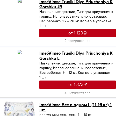
ImseVimse Trusiki Dlya Priucheniya K
Gorshku JR
Назначение: детские
,
Тип: для приучения к
горшку
,
Использование: многоразовые
,
Вес ребенка: 16 – 20 кг
,
Кол-во в упаковке:
1 шт
от 1 129
2 предложения
ImseVimse Trusiki Dlya Priucheniya K
Gorshku L
Назначение: детские
,
Тип: для приучения к
горшку
,
Использование: многоразовые
,
Вес ребенка: 9 – 12 кг
,
Кол-во в упаковке:
1 шт
от 1 373
2 предложения
ImseVimse Все в одном L (11-16 кг) 1
шт.
подгузники есть, есть, 11 - 16 кг,