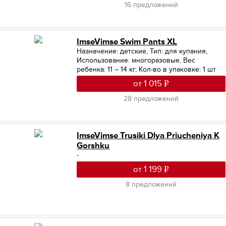
16 предложений
ImseVimse Swim Pants XL
Назначение: детские
,
Тип: для купания
,
Использование: многоразовые
,
Вес
ребенка: 11 – 14 кг
,
Кол-во в упаковке: 1 шт
от 1 015
28 предложений
ImseVimse Trusiki Dlya Priucheniya K
Gorshku
-
от 1 199
8 предложений