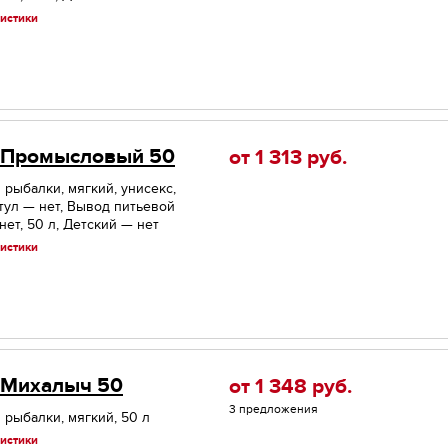
истики
 Промысловый 50
от 1 313
руб.
 рыбалки, мягкий, унисекс,
тул — нет, Вывод питьевой
нет, 50 л, Детский — нет
истики
 Михалыч 50
от 1 348
руб.
3 предложения
 рыбалки, мягкий, 50 л
истики