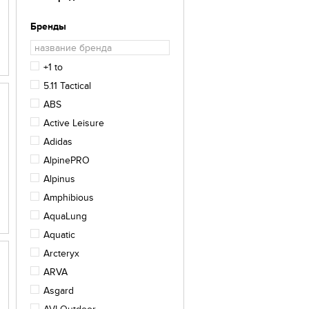
Бренды
+1 to
5.11 Tactical
ABS
Active Leisure
Adidas
AlpinePRO
Alpinus
Amphibious
AquaLung
Aquatic
Arcteryx
ARVA
Asgard