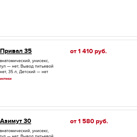
 Привал 35
от 1 410
руб.
 анатомический, унисекс,
тул — нет, Вывод питьевой
ет, 35 л, Детский — нет
истики
 Азимут 30
от 1 580
руб.
 анатомический, унисекс,
тул — нет, Вывод питьевой