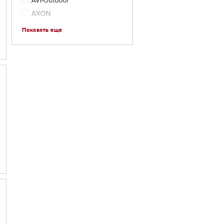
AVI-Outdoor
AXON
BASEG Outdoor
Показать еще
BASK
Baudet
BCA
Bergans
Bergen Sport
Berghaus
Bestway
BILLABONG
Black Diamond
BURTON
CamelBak
Camp
Campus
Caribee