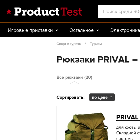
Игровые приставки
Остальное
Электроника
Красота и здоровье
Авто
Спорт и туризм
Спорт и туризм
Туризм
Рюкзаки PRIVAL –
Все рюкзаки
(20)
Сортировать:
по цене
PRIVAL
для охоты и
Складной с
системы — н