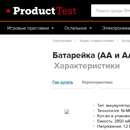
Игровые приставки
Остальное
Электроника
Красота и здоровье
Авто
Спорт и туризм
Электроника
Аудио- и видеотехника
Бата
Батарейка (AA и A
Характеристики
Где купить
Характеристики
Тип: аккумулятор
Технология: Ni-M
Кол-во в упаковк
Емкость: 2850 м
Напряжение: 1.2 