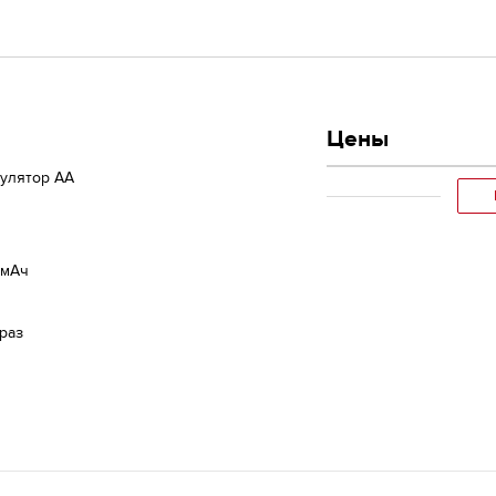
Цены
мулятор АА
 мАч
раз