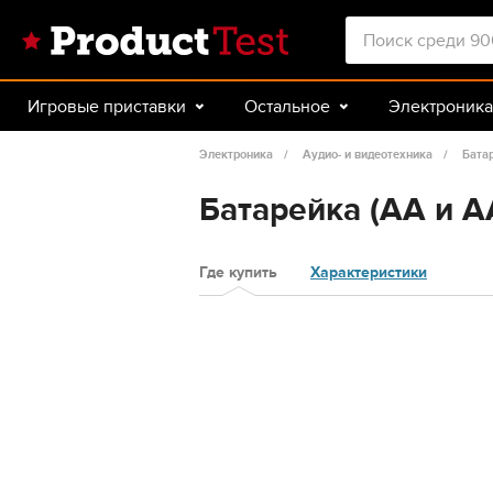
Игровые приставки
Остальное
Электроника
Красота и здоровье
Авто
Спорт и туризм
Электроника
Аудио- и видеотехника
Бата
Батарейка (AA и 
Где купить
Характеристики