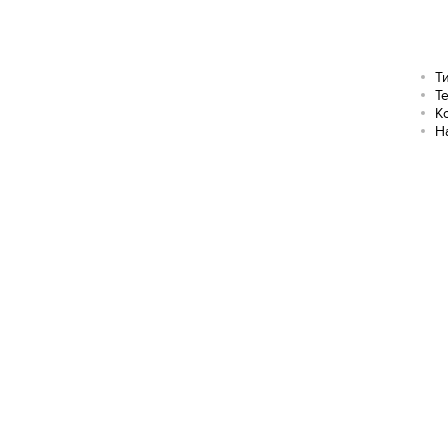
Т
Т
К
Н