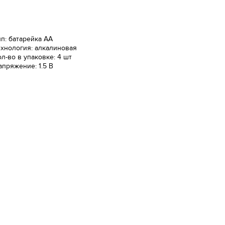
ип: батарейка AA
ехнология: алкалиновая
ол-во в упаковке: 4 шт
апряжение: 1.5 В