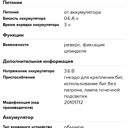
Питание
от аккумулятора
Питание
0.6 А⋅ч
Емкость аккумулятора
3 ч
Время зарядки аккумулятора
Функции
реверс, фиксация
Возможности
шпинделя
Дополнительная информация
3.6 В
Напряжение аккумулятора
гнездо для крепления бит,
Приспособления
использование бит без
патрона, лампа точечной
подсветки
20101712
Модификация (код
производителя)
Аккумулятор
обычное
Тип зарядного устройства