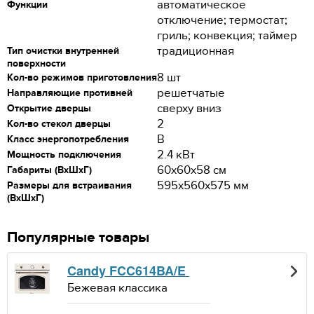
автоматическое
Функции
отключение; термостат;
гриль; конвекция; таймер
традиционная
Тип очистки внутренней
поверхности
8 шт
Кол-во режимов приготовления
решетчатые
Направляющие противней
сверху вниз
Открытие дверцы
2
Кол-во стекол дверцы
B
Класс энергопотребления
2.4 кВт
Мощность подключения
60x60x58 см
Габариты (ВхШхГ)
595x560x575 мм
Размеры для встраивания
(ВхШхГ)
Популярные товары
Candy FCC614BA/E
Бежевая классика