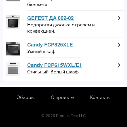
бюджета.
GEFEST ДА 602-02
Недорогая духовка с грилем и
конвекцией.
Candy FCP825XLE
Умный шкаф
Candy FCP615WXL/E1
Стильный, белый шкаф
Обзоры
О проекте
Контакты
© 2026 Product-Test LLC