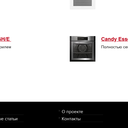
GH/E
Candy Ess
грилем
Полностью се
О проекте
е статьи
Контакты