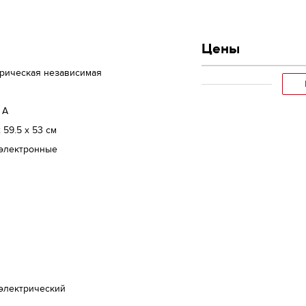
Цены
трическая независимая
 A
х 59.5 x 53 см
 электронные
 электрический