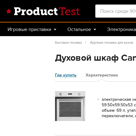
Игровые приставки
Остальное
Электроника
Красота и здоровье
Авто
Спорт и туризм
Бытовая техника
Крупная техника для кухни
Духовой шкаф Ca
Где купить
Характеристики
электрическая н
59.50х59.50х53 с
объем: 69 л, ут
переключатели, 