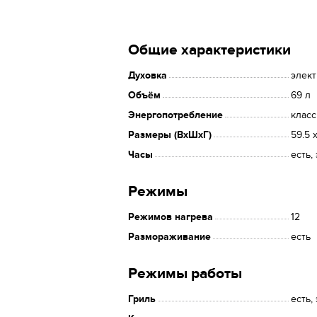
Общие характеристики
Духовка
элек
Объём
69 л
Энергопотребление
класс
Размеры (ВхШхГ)
59.5 
Часы
есть,
Режимы
Режимов нагрева
12
Размораживание
есть
Режимы работы
Гриль
есть,