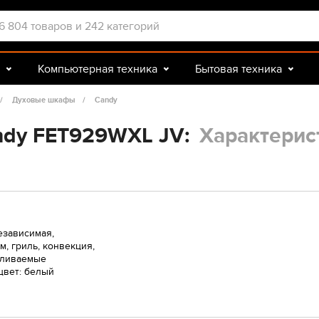
Компьютерная техника
Бытовая техника
Досуг и подарки
Зоотовары
Духовые шкафы
Candy
ndy FET929WXL JV:
Характерис
езависимая,
м, гриль, конвекция,
апливаемые
цвет: белый