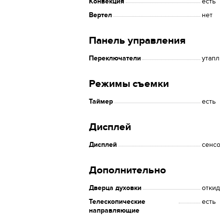
Конвекция
есть
Вертел
нет
Панель управления
Переключатели
утап
Режимы съемки
Таймер
есть
Дисплей
Дисплей
сенс
Дополнительно
Дверца духовки
отки
Телескопические
есть
направляющие