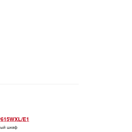
P615WXL/E1
лый шкаф