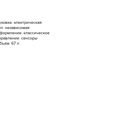
уховка: электрическая
ип: независимая
формление: классическое
правление: сенсоры
бъем: 67 л