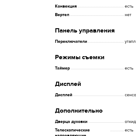
Конвекция
есть
Вертел
нет
Панель управления
Переключатели
утап
Режимы съемки
Таймер
есть
Дисплей
Дисплей
сенс
Дополнительно
Дверца духовки
отки
Телескопические
есть
направляющие