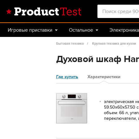
Игровые приставки
Остальное
Электроника
Красота и здоровье
Авто
Спорт и туризм
Бытовая техника
Крупная техника для кухни
Духовой шкаф Ha
Где купить
Характеристики
электрическая н
59.50х60х57.50 с
объем: 66 л, ут
переключатели, 