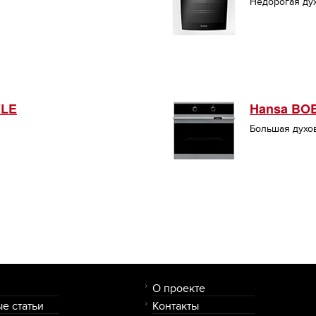
Недорогая дух
XLE
Hansa BOE
Большая духо
О проекте
е статьи
Контакты