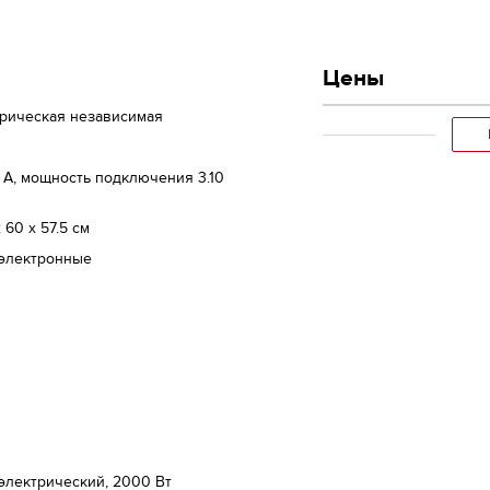
Цены
трическая независимая
 A, мощность подключения 3.10
х 60 x 57.5 см
 электронные
 электрический, 2000 Вт