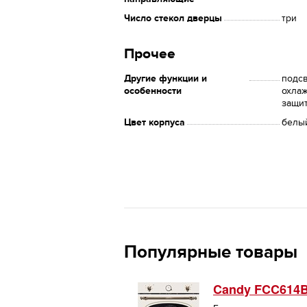
Число стекол дверцы
три
Прочее
Другие функции и
подсв
особенности
охлаж
защи
Цвет корпуса
белы
Популярные товары
Candy FCC614