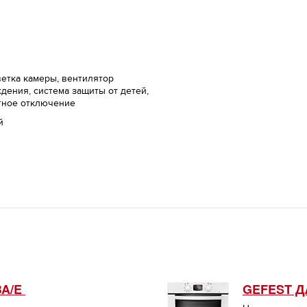
етка камеры, вентилятор
дения, система защиты от детей,
тное отключение
й
BA/E
GEFEST ДА