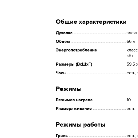
Общие характеристики
Духовка
элек
Объём
66 л
Энергопотребление
класс
кВт
Размеры (ВхШхГ)
59.5 
Часы
есть,
Режимы
Режимов нагрева
10
Размораживание
есть
Режимы работы
Гриль
есть,