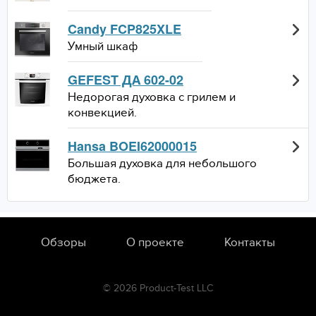
Candy FCP825XLE
Умный шкаф
GEFEST ДА 602-02
Недорогая духовка с грилем и
конвекцией.
Hansa BOEI62000015
Большая духовка для небольшого
бюджета.
Обзоры
О проекте
Контакты
© 2026 Product-Test LLC