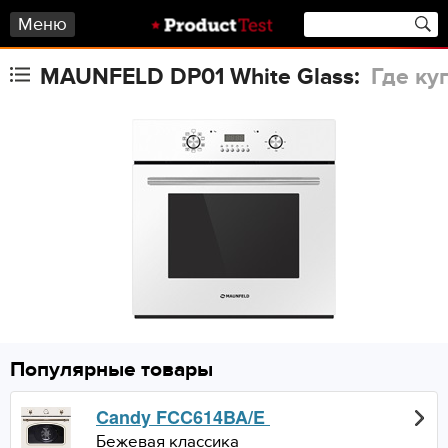
Меню
MAUNFELD DP01 White Glass:
Где ку
Популярные товары
Candy FCC614BA/E
Бежевая классика