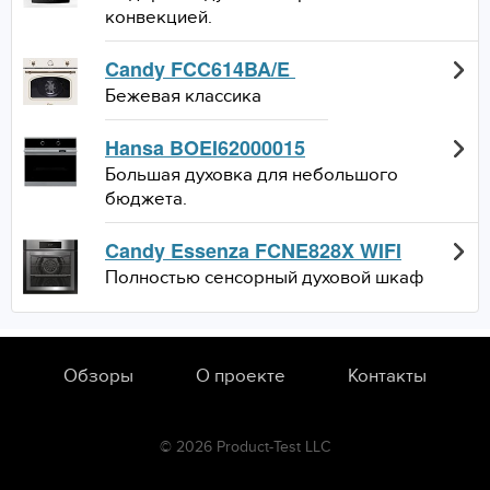
конвекцией.
Candy FCC614BA/E
Бежевая классика
Hansa BOEI62000015
Большая духовка для небольшого
бюджета.
Candy Essenza FCNE828X WIFI
Полностью сенсорный духовой шкаф
Обзоры
О проекте
Контакты
© 2026 Product-Test LLC