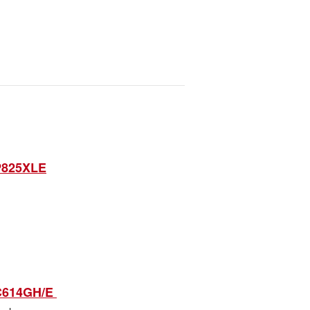
P825XLE
C614GH/E