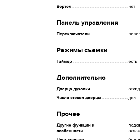
Вертел
нет
Панель управления
Переключатели
пово
Режимы съемки
Таймер
есть
Дополнительно
Дверца духовки
отки
Число стекол дверцы
два
Прочее
Другие функции и
подсв
особенности
охла
Цвет корпуса
беже