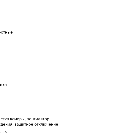
ротные
дная
етка камеры, вентилятор
ждения, защитное отключение
вый