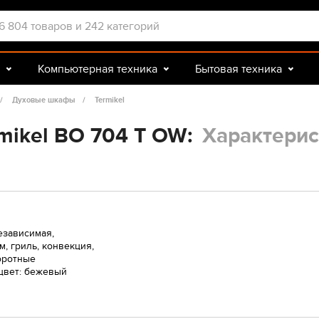
Компьютерная техника
Бытовая техника
Досуг и подарки
Зоотовары
Духовые шкафы
Termikel
mikel ВО 704 T OW:
Характерис
езависимая,
м, гриль, конвекция,
воротные
цвет: бежевый