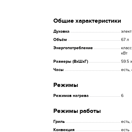
Общие характеристики
Духовка
элек
Объём
67 л
Энергопотребление
класс
кВт
Размеры (ВхШхГ)
59.5 
Часы
есть,
Режимы
Режимов нагрева
6
Режимы работы
Гриль
есть,
Конвекция
есть