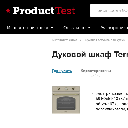
Игровые приставки
Остальное
Электроника
Красота и здоровье
Авто
Спорт и туризм
Бытовая техника
Крупная техника для кухни
Духовой шкаф Ter
Где купить
Характеристики
электрическая н
59.50х59.40х57 с
объем: 67 л, по
переключатели, 