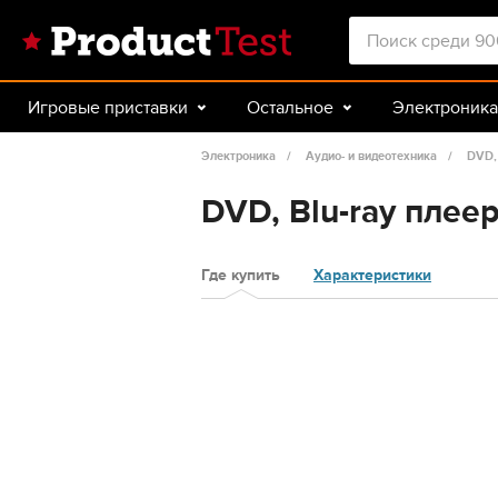
Игровые приставки
Остальное
Электроника
Красота и здоровье
Авто
Спорт и туризм
Электроника
Аудио- и видеотехника
DVD,
DVD, Blu-ray плее
Где купить
Характеристики