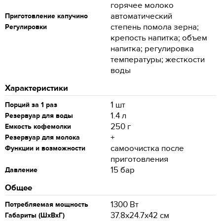
горячее молоко
автоматический
Приготовление капучино
степень помола зерна;
Регулировки
крепость напитка; объем
напитка; регулировка
температуры; жесткости
воды
Характеристики
1 шт
Порций за 1 раз
1.4 л
Резервуар для воды
250 г
Емкость кофемолки
+
Резервуар для молока
самоочистка после
Функции и возможности
приготовления
15 бар
Давление
Общее
1300 Вт
Потребляемая мощность
37.8х24.7х42 см
Габариты (ШхВхГ)