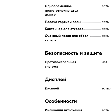
Одновременное
есть
приготовление двух
чашек
Подача горячей воды
есть
Контейнер для отходов
есть
Съемный лоток для сбора
есть
капель
Безопасность и защита
Противокапельная
нет
система
Дисплей
Дисплей
есть,
Особенности
Индикация включения
есть