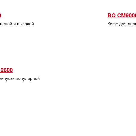
9
BQ CM900
 ценой и высокой
Кофе для дво
 2600
 минусах популярной