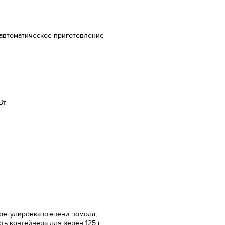
 автоматическое приготовление
Вт
 регулировка степени помола,
ть контейнера для зерен 125 г