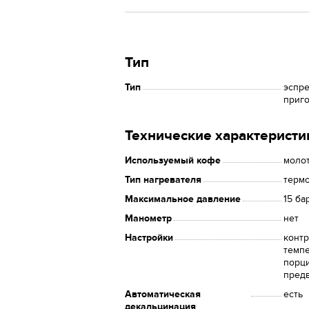
Тип
Тип
эспре
приг
Технические характеристи
Используемый кофе
молот
Тип нагревателя
терм
Максимальное давление
15 ба
Манометр
нет
Настройки
контр
темпе
порци
пред
Автоматическая
есть
декальцинация