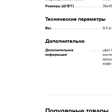
Размеры (Ш*В*Г)
36x4
Технические параметры
Вес
9.3 кг
Дополнительно
Дополнительная
цвет 
информация
конте
крышк
кофе
Популярные товары