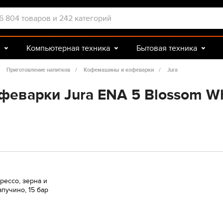
Компьютерная техника
Бытовая техника
Досуг и подарки
Зоотовары
Приготовление напитков
Кофемашины и кофеварки
Jura
еварки Jura ENA 5 Blossom Wh
рессо, зерна и
пучино, 15 бар