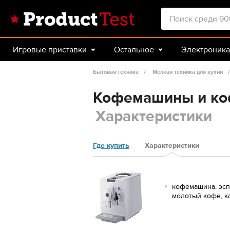
Игровые приставки
Остальное
Электроника
Красота и здоровье
Авто
Спорт и туризм
Бытовая техника
Мелкая техника для кухни
Кофемашины и коф
Характеристики
Где купить
Характеристики
кофемашина, эсп
молотый кофе, ка