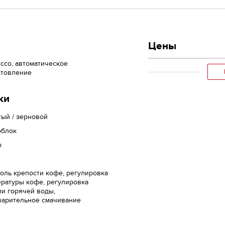
Цены
ссо, автоматическое
отовление
ки
ый / зерновой
облок
р
оль крепости кофе, регулировка
ратуры кофе, регулировка
и горячей воды,
варительное смачивание