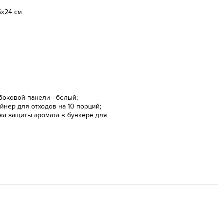
5x24 см
боковой панели - белый;
йнер для отходов на 10 порций;
а защиты аромата в бункере для