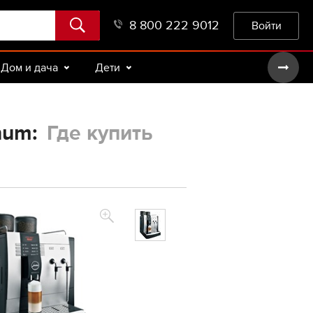
8 800 222 9012
Войти
Дом и дача
Дети
num:
Где купить