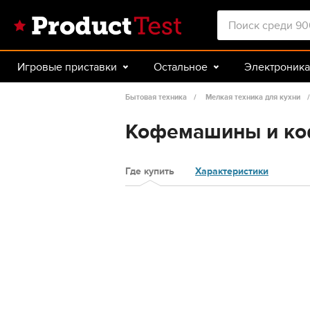
Игровые приставки
Остальное
Электроника
Красота и здоровье
Авто
Спорт и туризм
Бытовая техника
Мелкая техника для кухни
Кофемашины и коф
Где купить
Характеристики