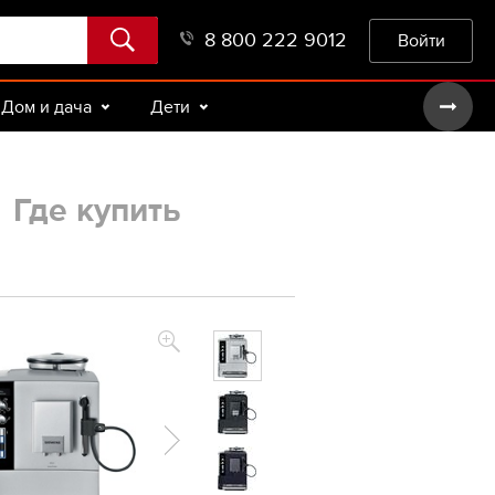
8 800 222 9012
Войти
Дом и дача
Дети
:
Где купить