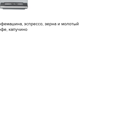
офемашина, эспрессо, зерна и молотый
офе, капучино