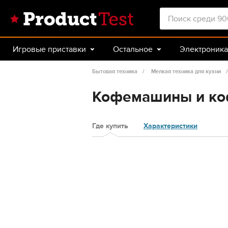
Игровые приставки
Остальное
Электроника
Красота и здоровье
Авто
Спорт и туризм
Бытовая техника
Мелкая техника для кухни
Кофемашины и ко
Где купить
Характеристики