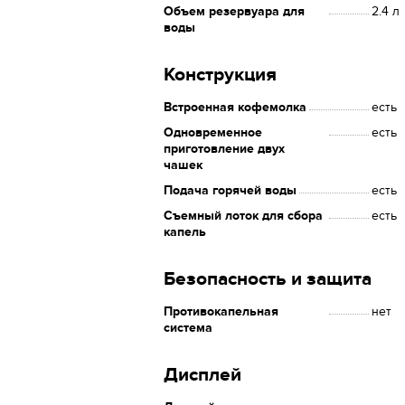
Объем резервуара для
2.4 л
воды
Конструкция
Встроенная кофемолка
есть
Одновременное
есть
приготовление двух
чашек
Подача горячей воды
есть
Съемный лоток для сбора
есть
капель
Безопасность и защита
Противокапельная
нет
система
Дисплей