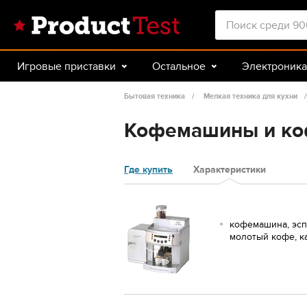
Игровые приставки
Остальное
Электроника
Красота и здоровье
Авто
Спорт и туризм
Бытовая техника
Мелкая техника для кухни
Кофемашины и коф
Где купить
Характеристики
кофемашина, эсп
молотый кофе, ка