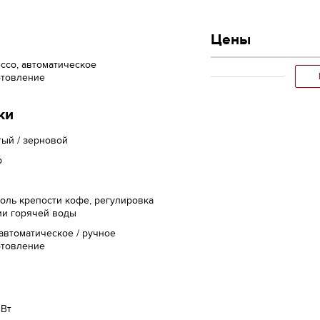
Цены
ссо, автоматическое
отовление
ки
ый / зерновой
р
оль крепости кофе, регулировка
ии горячей воды
 автоматическое / ручное
отовление
 Вт