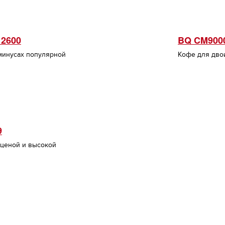
 2600
BQ CM900
 минусах популярной
Кофе для дво
9
 ценой и высокой