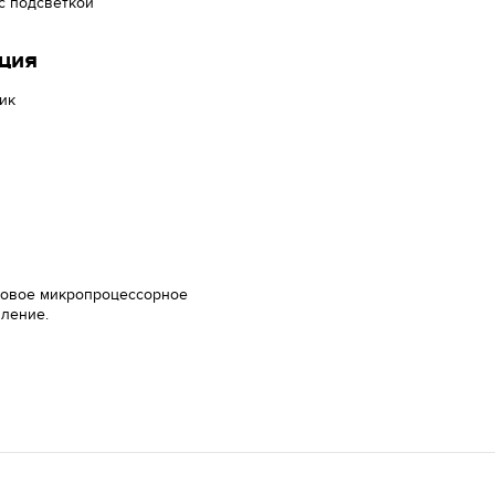
 с подсветкой
ция
ик
овое микропроцессорное
ление.