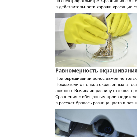
на спектрофотометре. Сравнив их с от
в действительности хороши красящие св
Равномерность окрашивани
При окрашивании волос важен не только
Показатели оттенков окрашенных в тес
локонов. Вычислив разницу оттенка в р
Сравнения с обещанным производителем
в рассчет бралась разница цвета в разн