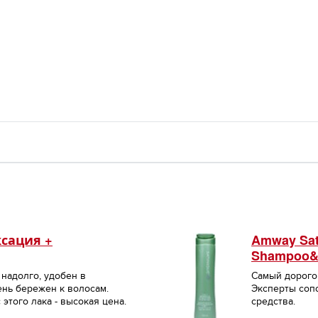
ксация +
Amway Sat
Shampoo&C
надолго, удобен в
Самый дорого
ень бережен к волосам.
Эксперты сопо
этого лака - высокая цена.
средства.