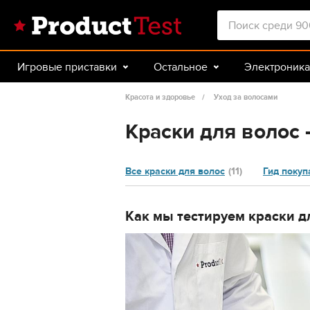
Игровые приставки
Остальное
Электроника
Красота и здоровье
Авто
Спорт и туризм
Красота и здоровье
Уход за волосами
Краски для волос 
Все краски для волос
(11)
Гид покуп
Как мы тестируем краски д