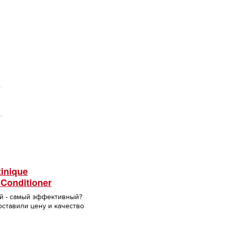
inique
onditioner
й - самый эффективный?
ставили цену и качество