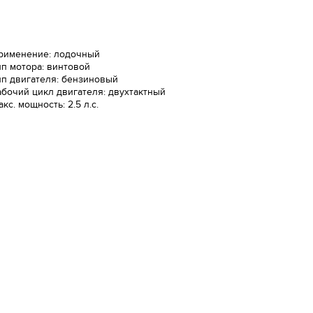
рименение: лодочный
ип мотора: винтовой
ип двигателя: бензиновый
абочий цикл двигателя: двухтактный
кс. мощность: 2.5 л.с.