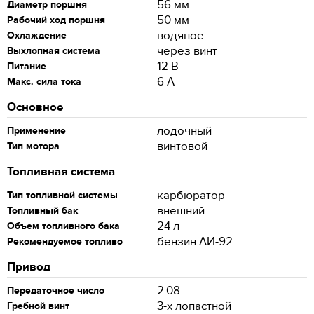
56 мм
Диаметр поршня
50 мм
Рабочий ход поршня
водяное
Охлаждение
через винт
Выхлопная система
12 В
Питание
6 А
Макс. сила тока
Основное
лодочный
Применение
винтовой
Тип мотора
Топливная система
карбюратор
Тип топливной системы
внешний
Топливный бак
24 л
Объем топливного бака
бензин АИ-92
Рекомендуемое топливо
Привод
2.08
Передаточное число
3-х лопастной
Гребной винт