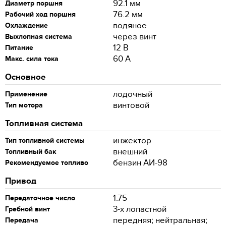
92.1 мм
Диаметр поршня
76.2 мм
Рабочий ход поршня
водяное
Охлаждение
через винт
Выхлопная система
12 В
Питание
60 А
Макс. сила тока
Основное
лодочный
Применение
винтовой
Тип мотора
Топливная система
инжектор
Тип топливной системы
внешний
Топливный бак
бензин АИ-98
Рекомендуемое топливо
Привод
1.75
Передаточное число
3-х лопастной
Гребной винт
передняя; нейтральная;
Передача