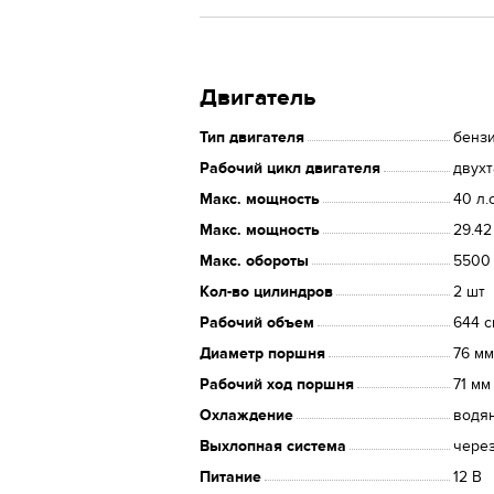
Двигатель
Тип двигателя
бенз
Рабочий цикл двигателя
двух
Макс. мощность
40 л.с
Макс. мощность
29.42
Макс. обороты
5500
Кол-во цилиндров
2 шт
Рабочий объем
644 
Диаметр поршня
76 мм
Рабочий ход поршня
71 мм
Охлаждение
водя
Выхлопная система
через
Питание
12 В