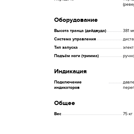
(реве
Оборудование
Высота транца (дейдвуда)
381 м
Система управления
дист
Тип запуска
элек
Подъём ноги (тримма)
ручн
Индикация
Подключение
давле
индикаторов
перег
Общее
Вес
75 кг