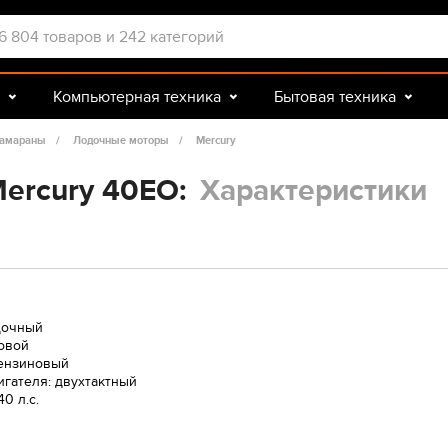
Компьютерная техника
Бытовая техника
Досуг и подарки
Зоотовары
тамараны
Лодочные моторы
Mercury
ercury 40EO:
Характеристики
дочный
товой
бензиновый
игателя: двухтактный
0 л.с.