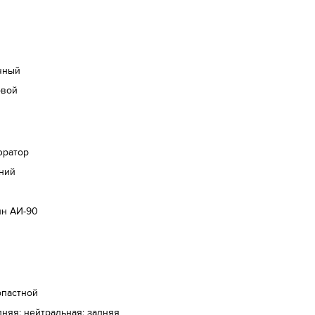
чный
овой
юратор
ний
ин АИ-90
опастной
няя; нейтральная; задняя