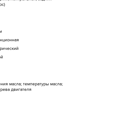
рс)
м
анционная
трический
ой
ния масла; температуры масла;
рева двигателя