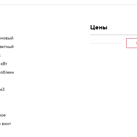
Цены
иновый
тактный
.
 кВт
 об/мин
см3
ное
 винт