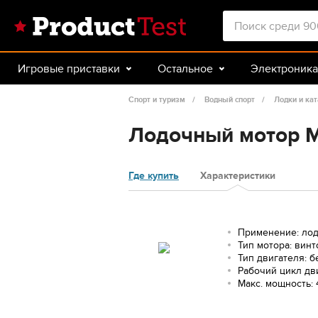
Игровые приставки
Остальное
Электроника
Красота и здоровье
Авто
Спорт и туризм
Спорт и туризм
Водный спорт
Лодки и ка
Лодочный мотор M
Где купить
Характеристики
Применение: ло
Тип мотора: вин
Тип двигателя: 
Рабочий цикл дв
Макс. мощность: 4