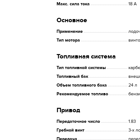
Макс. сила тока
18 А
Основное
Применение
лодо
Тип мотора
винт
Топливная система
Тип топливной системы
карб
Топливный бак
внеш
Объем топливного бака
24 л
Рекомендуемое топливо
бенз
Привод
Передаточное число
1.83
Гребной винт
3-х л
Передача
перед