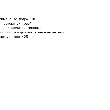
рименение: лодочный
ип мотора: винтовой
ип двигателя: бензиновый
абочий цикл двигателя: четырехтактный
акс. мощность: 25 л.с.