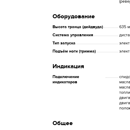
(реве
Оборудование
Высота транца (дейдвуда)
635 
Система управления
дист
Тип запуска
элек
Подъём ноги (тримма)
элек
Индикация
Подключение
спидо
индикаторов
масла
масла
топли
двиг
двига
поло
Общее