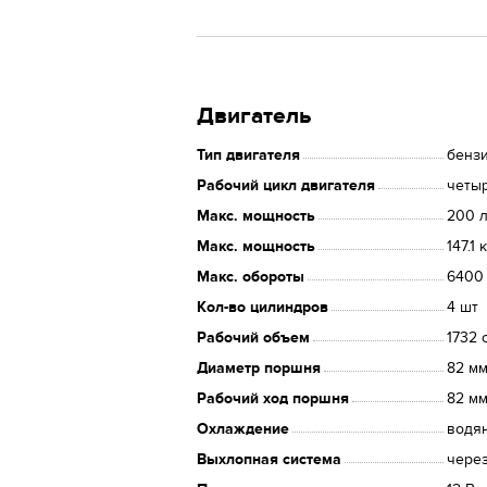
Двигатель
Тип двигателя
бенз
Рабочий цикл двигателя
четы
Макс. мощность
200 л
Макс. мощность
147.1 
Макс. обороты
6400
Кол-во цилиндров
4 шт
Рабочий объем
1732 
Диаметр поршня
82 м
Рабочий ход поршня
82 м
Охлаждение
водя
Выхлопная система
через