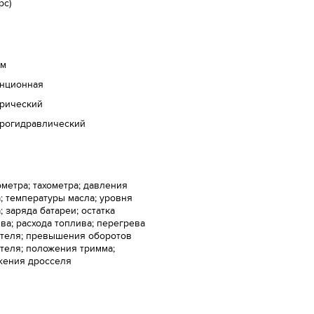
рс)
мм
анционная
трический
трогидравлический
метра; тахометра; давления
; температуры масла; уровня
; заряда батареи; остатка
ва; расхода топлива; перегрева
ателя; превышения оборотов
теля; положения тримма;
жения дросселя