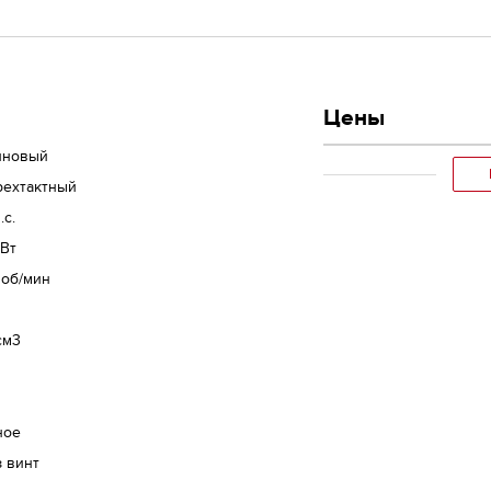
Цены
иновый
рехтактный
.с.
кВт
 об/мин
см3
м
м
ное
 винт