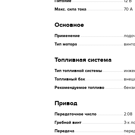
Питание
12 В
Макс. сила тока
70 А
Основное
Применение
лодо
Тип мотора
винт
Топливная система
Тип топливной системы
инже
Топливный бак
внеш
Рекомендуемое топливо
бенз
Привод
Передаточное число
2.08
Гребной винт
3-х л
Передача
перед