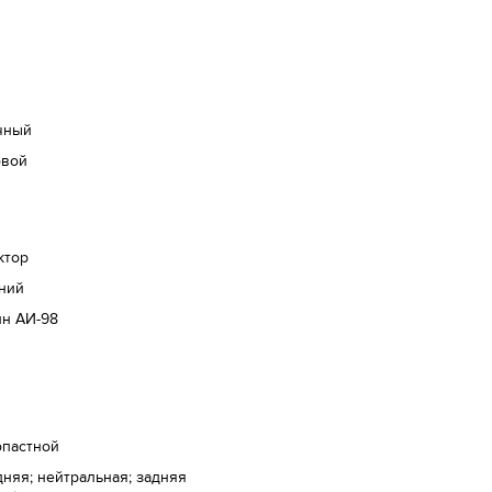
чный
овой
ктор
ний
ин АИ-98
опастной
няя; нейтральная; задняя