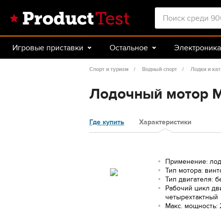
Игровые приставки
Остальное
Электроника
Красота и здоровье
Авто
Спорт и туризм
Спорт и туризм
Водный спорт
Лодки и ка
Лодочный мотор M
Где купить
Характеристики
Применение: ло
Тип мотора: вин
Тип двигателя: 
Рабочий цикл дв
четырехтактный
Макс. мощность: 