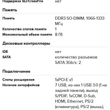
нет
Поддержка SLI/CrossFire
Память
DDR3 SO-DIMM, 1066-1333
Память
МГц
1
Количество слотов памяти
8 Гб
Максимальный объем памяти
Дисковые контроллеры
нет
IDE
количество разъемов
SATA
SATA 3Gb/s: 2
Подключение
1xPCI-E x1
Слоты расширения
7 USB, из них 1 USB 3.0 (1 на
Наличие интерфейсов
задней панели), выход
S/PDIF, 1xCOM, D-Sub,
HDMI, Ethernet, PS/2
(клавиатура), PS/2 (мышь),