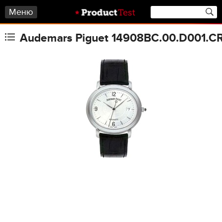
Меню
Audemars Piguet 14908BC.00.D001.CR