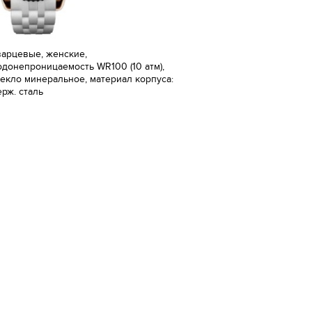
варцевые, женские,
одонепроницаемость WR100 (10 атм),
текло минеральное, материал корпуса:
ерж. сталь