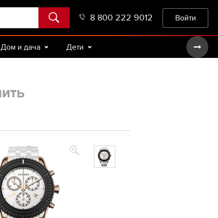
8 800 222 9012
Войти
Дом и дача
Дети
пить