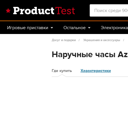
Игровые приставки
Остальное
Электроника
Красота и здоровье
Авто
Спорт и туризм
Досуг и подарки
Украшения и аксессуары
Наручные часы Az
Где купить
Характеристики