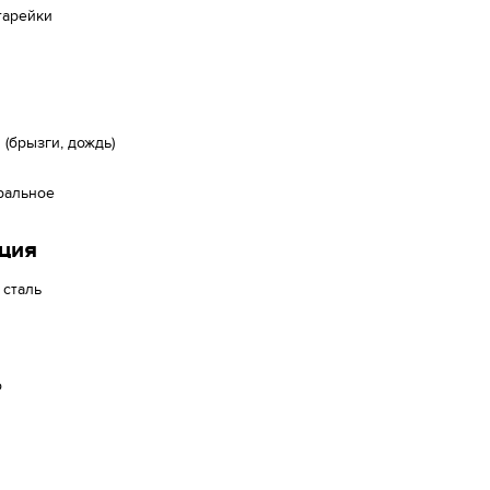
тарейки
(брызги, дождь)
ральное
ция
 сталь
о