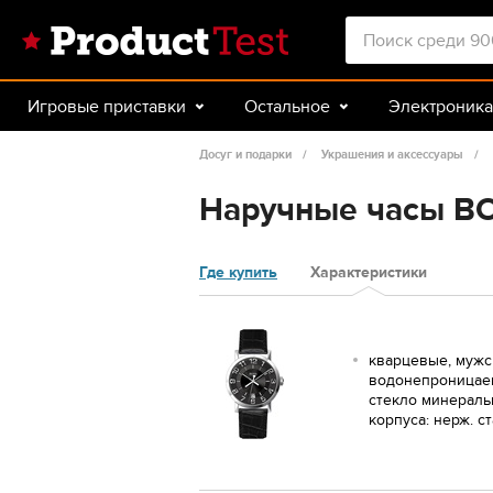
Игровые приставки
Остальное
Электроника
Красота и здоровье
Авто
Спорт и туризм
Досуг и подарки
Украшения и аксессуары
Наручные часы B
Где купить
Характеристики
кварцевые, мужс
водонепроницаем
стекло минераль
корпуса: нерж. с