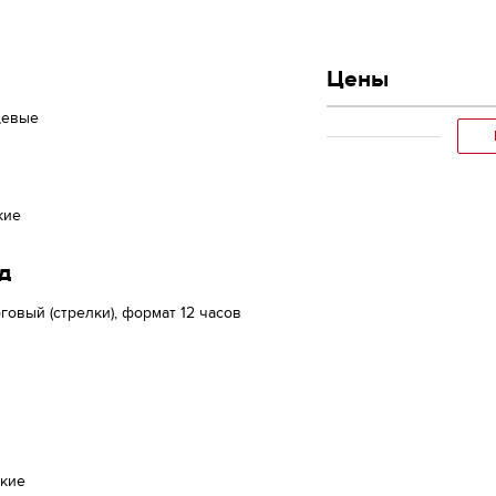
Цены
цевые
кие
д
говый (стрелки), формат 12 часов
ские