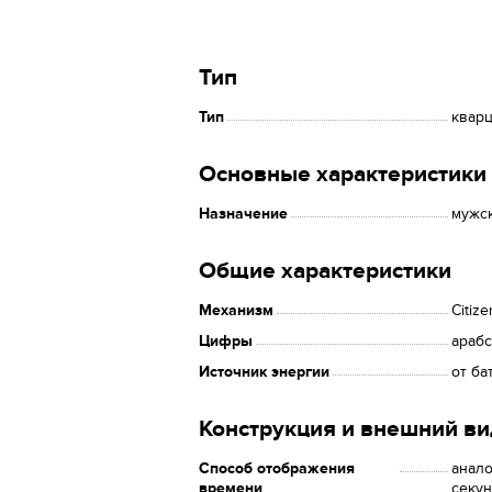
Тип
Тип
квар
Основные характеристики
Назначение
мужс
Общие характеристики
Механизм
Citiz
Цифры
араб
Источник энергии
от ба
Конструкция и внешний ви
Способ отображения
анало
времени
секу