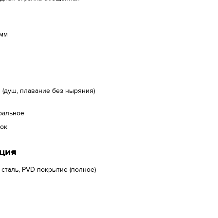
 мм
(душ, плавание без ныряния)
ральное
лок
ция
 сталь, PVD покрытие (полное)