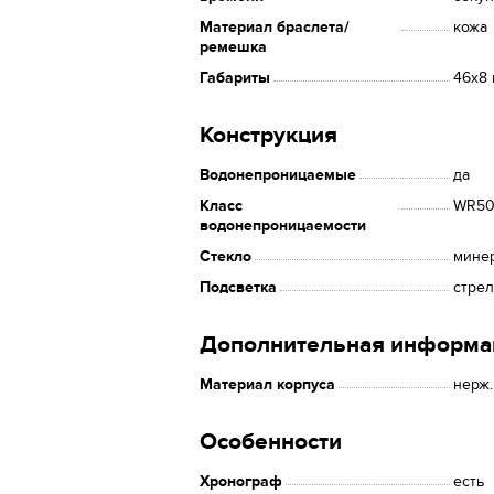
Материал браслета/
кожа
ремешка
Габариты
46x8
Конструкция
Водонепроницаемые
да
Класс
WR50 
водонепроницаемости
Стекло
мине
Подсветка
стре
Дополнительная информа
Материал корпуса
нерж.
Особенности
Хронограф
есть