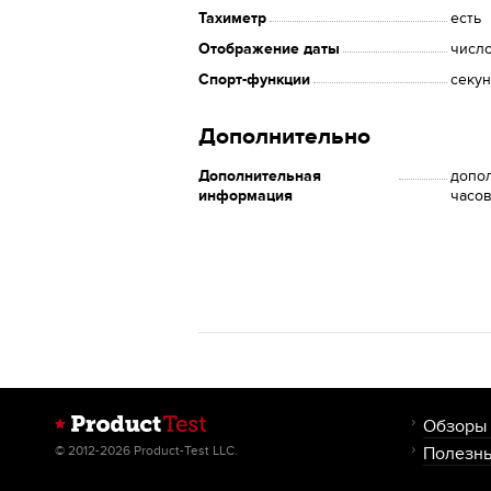
Тахиметр
есть
Отображение даты
числ
Спорт-функции
секу
Дополнительно
Дополнительная
допол
информация
часо
Обзоры
© 2012-2026 Product-Test LLC.
Полезны