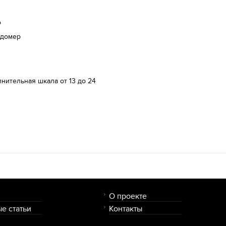
о
ндомер
нительная шкала от 13 до 24
в
О проекте
е статьи
Контакты