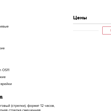
Цены
цевые
кие
en OS11
ские
тарейки
д
говый (стрелки), формат 12 часов,
ндная стрелка смещенная