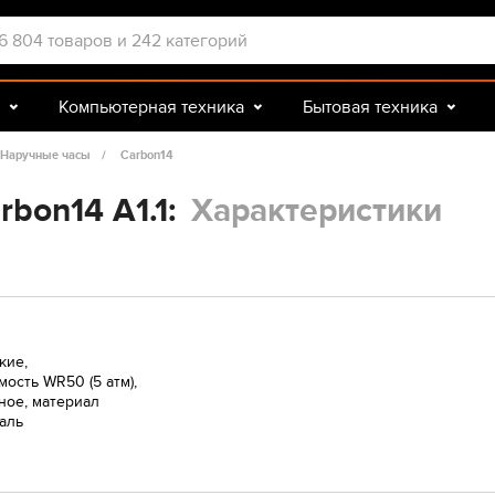
Компьютерная техника
Бытовая техника
Досуг и подарки
Зоотовары
Наручные часы
Carbon14
bon14 A1.1:
Характеристики
кие,
ость WR50 (5 атм),
ное, материал
таль