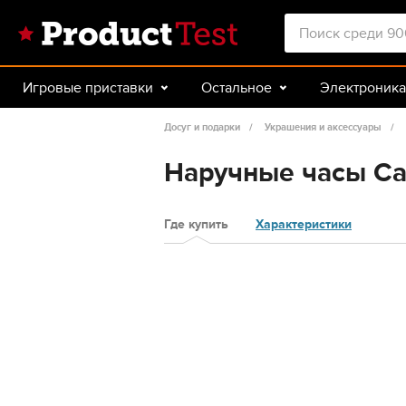
Игровые приставки
Остальное
Электроника
Красота и здоровье
Авто
Спорт и туризм
Досуг и подарки
Украшения и аксессуары
Наручные часы Ca
Где купить
Характеристики