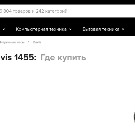
Компьютерная техника
Бытовая техника
Досуг и подарки
Зоотовары
Наручные часы
Davis
vis 1455:
Где купить