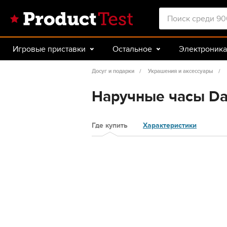
Игровые приставки
Остальное
Электроника
Красота и здоровье
Авто
Спорт и туризм
Досуг и подарки
Украшения и аксессуары
Наручные часы Da
Где купить
Характеристики