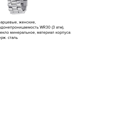
варцевые, женские,
одонепроницаемость WR30 (3 атм),
текло минеральное, материал корпуса:
ерж. сталь