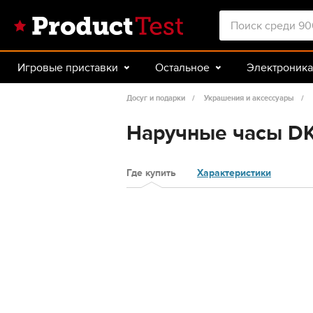
Игровые приставки
Остальное
Электроника
Красота и здоровье
Авто
Спорт и туризм
Досуг и подарки
Украшения и аксессуары
Наручные часы D
Где купить
Характеристики