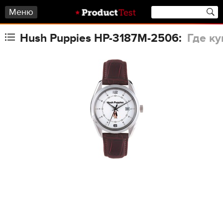
Меню
Hush Puppies HP-3187M-2506:
Где ку