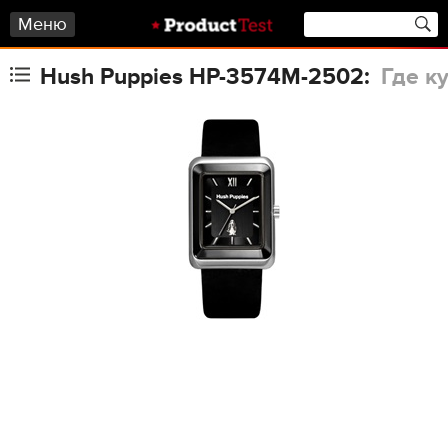
Меню
Hush Puppies HP-3574M-2502:
Где к