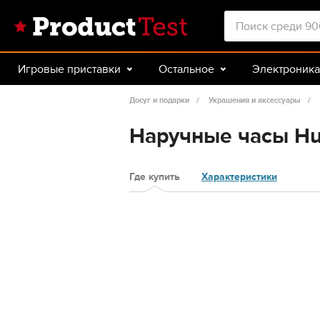
Игровые приставки
Остальное
Электроника
Красота и здоровье
Авто
Спорт и туризм
Досуг и подарки
Украшения и аксессуары
Наручные часы Hu
Где купить
Характеристики