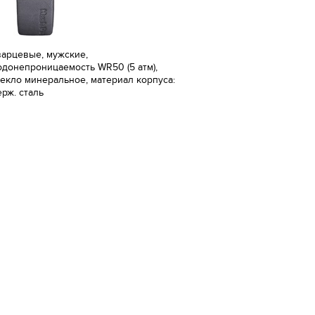
варцевые, мужские,
одонепроницаемость WR50 (5 атм),
текло минеральное, материал корпуса:
ерж. сталь