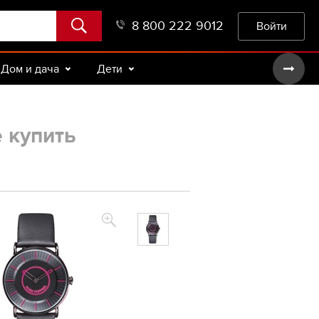
8 800 222 9012
Войти
Дом и дача
Дети
е купить