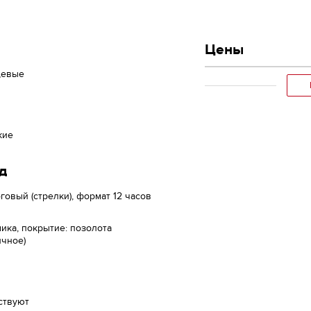
Цены
цевые
кие
д
говый (стрелки), формат 12 часов
ика, покрытие: позолота
ичное)
ствуют