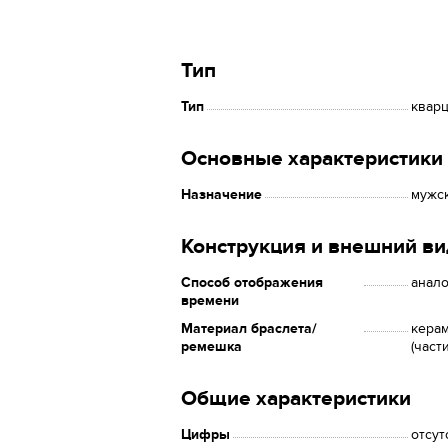
Тип
Тип
квар
Основные характеристики
Назначение
мужс
Конструкция и внешний ви
Способ отображения
анало
времени
Материал браслета/
керам
ремешка
(част
Общие характеристики
Цифры
отсут