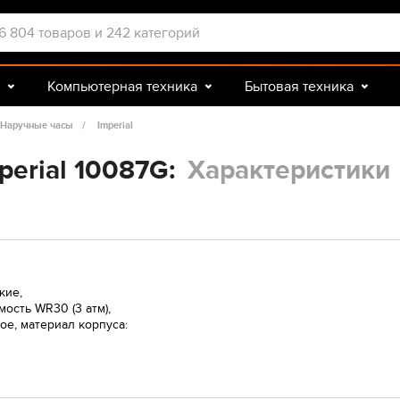
Компьютерная техника
Бытовая техника
Досуг и подарки
Зоотовары
Наручные часы
Imperial
perial 10087G:
Характеристики
кие,
ость WR30 (3 атм),
ое, материал корпуса: