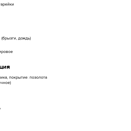
тарейки
(брызги, дождь)
ировое
ция
ика, покрытие: позолота
ичное)
о