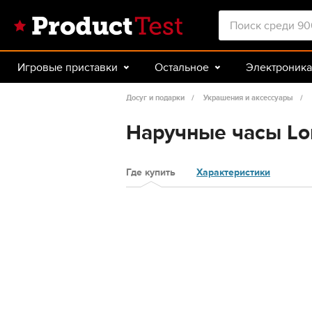
Игровые приставки
Остальное
Электроника
Красота и здоровье
Авто
Спорт и туризм
Досуг и подарки
Украшения и аксессуары
Наручные часы Lon
Где купить
Характеристики