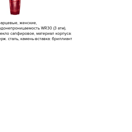
варцевые, женские,
одонепроницаемость WR30 (3 атм),
текло сапфировое, материал корпуса:
ерж. сталь, камень-вставка: бриллиант