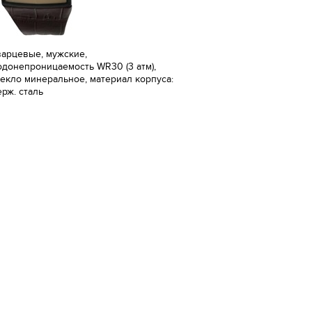
варцевые, мужские,
одонепроницаемость WR30 (3 атм),
текло минеральное, материал корпуса:
ерж. сталь