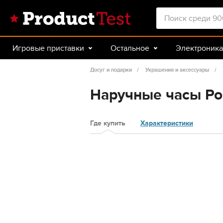
Игровые приставки
Остальное
Электроника
Красота и здоровье
Авто
Спорт и туризм
Досуг и подарки
Украшения и аксессуары
Наручные часы Pol
Где купить
Характеристики