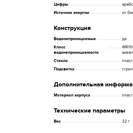
Цифры
араб
Источник энергии
от ба
Конструкция
Водонепроницаемые
да
Класс
WR100
водонепроницаемости
аквал
Стекло
плас
Подсветка
стре
Дополнительная информа
Материал корпуса
пласт
Технические параметры
Вес
32 г