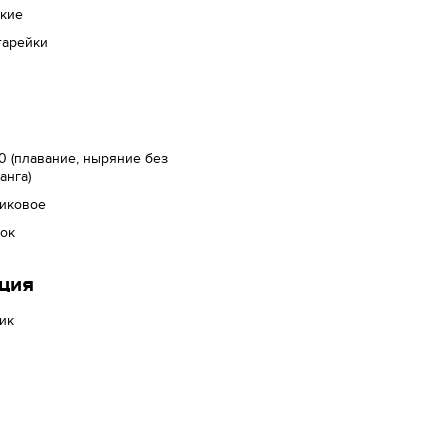
ские
тарейки
 (плавание, ныряние без
анга)
тиковое
лок
ция
ик