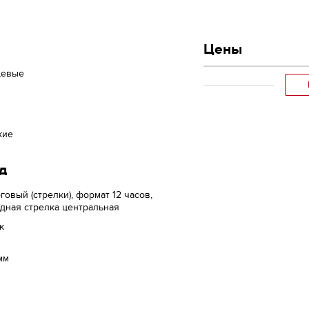
Цены
цевые
кие
д
говый (стрелки), формат 12 часов,
дная стрелка центральная
к
мм