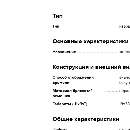
Тип
Тип
квар
Основные характеристики
Назначение
женс
Конструкция и внешний ви
Способ отображения
анало
времени
секун
Материал браслета/
нерж.
ремешка
Габариты (ШхВхТ)
18x38
Общие характеристики
Цифры
отсут