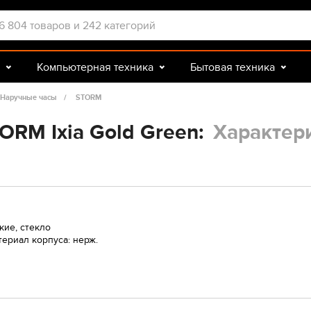
Компьютерная техника
Бытовая техника
Досуг и подарки
Зоотовары
Наручные часы
STORM
ORM Ixia Gold Green:
Характер
кие, стекло
ериал корпуса: нерж.