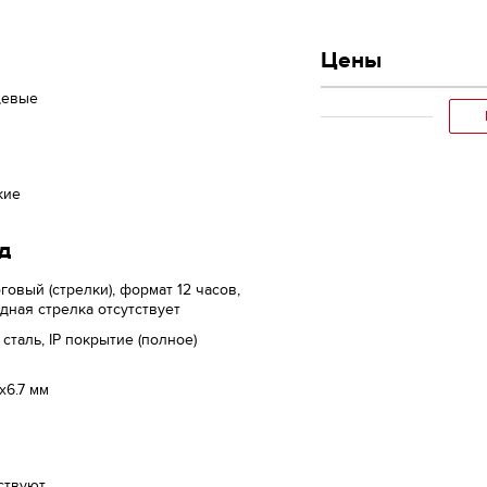
Цены
цевые
кие
д
говый (стрелки), формат 12 часов,
дная стрелка отсутствует
 сталь, IP покрытие (полное)
x6.7 мм
ствуют