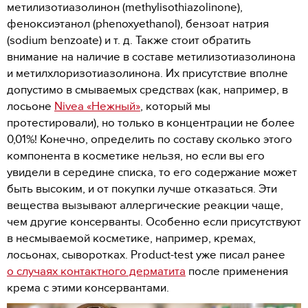
метилизотиазолинон (methylisothiazolinone),
феноксиэтанол (phenoxyethanol), бензоат натрия
(sodium benzoate) и т. д. Также стоит обратить
внимание на наличие в составе метилизотиазолинона
и метилхлоризотиазолинона. Их присутствие вполне
допустимо в смываемых средствах (как, например, в
лосьоне
Nivea «Нежный»
, который мы
протестировали), но только в концентрации не более
0,01%! Конечно, определить по составу сколько этого
компонента в косметике нельзя, но если вы его
увидели в середине списка, то его содержание может
быть высоким, и от покупки лучше отказаться. Эти
вещества вызывают аллергические реакции чаще,
чем другие консерванты. Особенно если присутствуют
в несмываемой косметике, например, кремах,
лосьонах, сыворотках. Product-test уже писал ранее
о случаях контактного дерматита
после применения
крема с этими консервантами.