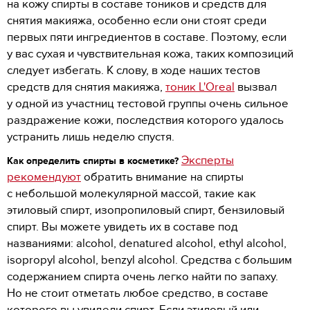
на кожу спирты в составе тоников и средств для
снятия макияжа, особенно если они стоят среди
первых пяти ингредиентов в составе. Поэтому, если
у вас сухая и чувствительная кожа, таких композиций
следует избегать. К слову, в ходе наших тестов
средств для снятия макияжа,
тоник L'Oreal
вызвал
у одной из участниц тестовой группы очень сильное
раздражение кожи, последствия которого удалось
устранить лишь неделю спустя.
Эксперты
Как определить спирты в косметике?
рекомендуют
обратить внимание на спирты
с небольшой молекулярной массой, такие как
этиловый спирт, изопропиловый спирт, бензиловый
спирт. Вы можете увидеть их в составе под
названиями: alcohol, denatured alcohol, ethyl alcohol,
isopropyl alcohol, benzyl alcohol. Средства с большим
содержанием спирта очень легко найти по запаху.
Но не стоит отметать любое средство, в составе
которого вы увидели спирт. Если этиловый или