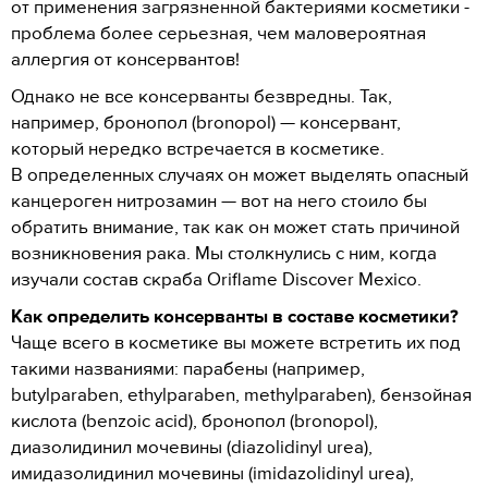
от применения загрязненной бактериями косметики -
проблема более серьезная, чем маловероятная
аллергия от консервантов!
Однако не все консерванты безвредны. Так,
например, бронопол (bronopol) — консервант,
который нередко встречается в косметике.
В определенных случаях он может выделять опасный
канцероген нитрозамин — вот на него стоило бы
обратить внимание, так как он может стать причиной
возникновения рака. Мы столкнулись с ним, когда
изучали состав скраба Oriflame Discover Mexico.
Как определить консерванты в составе косметики?
Чаще всего в косметике вы можете встретить их под
такими названиями: парабены (например,
butylparaben, ethylparaben, methylparaben), бензойная
кислота (benzoic acid), бронопол (bronopol),
диазолидинил мочевины (diazolidinyl urea),
имидазолидинил мочевины (imidazolidinyl urea),