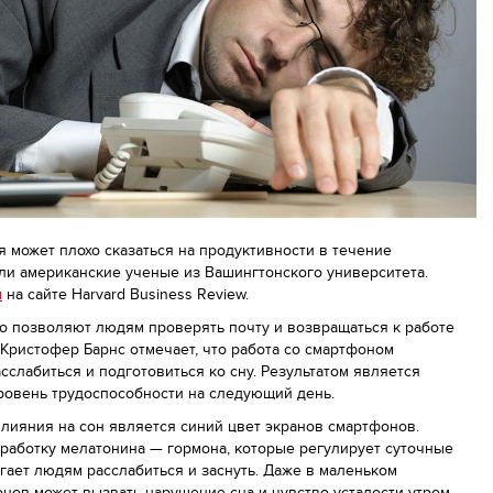
 может плохо сказаться на продуктивности в течение
ли американские ученые из Вашингтонского университета.
ы
на сайте Harvard Business Review.
то позволяют людям проверять почту и возвращаться к работе
Кристофер Барнс отмечает, что работа со смартфоном
сслабиться и подготовиться ко сну. Результатом является
уровень трудоспособности на следующий день.
лияния на сон является синий цвет экранов смартфонов.
ыработку мелатонина — гормона, которые регулирует суточные
гает людям расслабиться и заснуть. Даже в маленьком
нов может вызвать нарушение сна и чувство усталости утром.