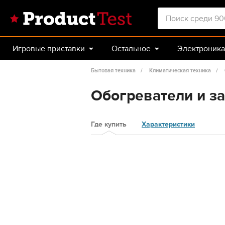
Игровые приставки
Остальное
Электроника
Красота и здоровье
Авто
Спорт и туризм
Бытовая техника
Климатическая техника
Обогреватели и за
Где купить
Характеристики