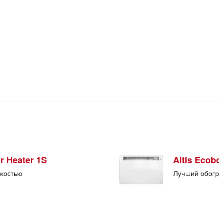
r Heater 1S
Altis Ecob
гкостью
Лучший обогр