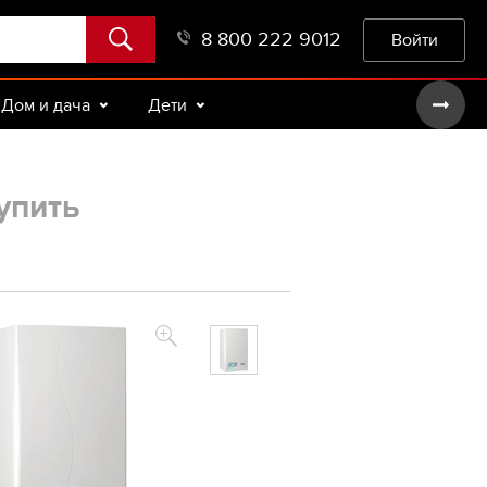
8 800 222 9012
Войти
Дом и дача
Дети
упить