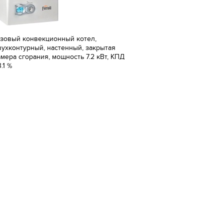
азовый конвекционный котел,
вухконтурный, настенный, закрытая
амера сгорания, мощность 7.2 кВт, КПД
.1 %